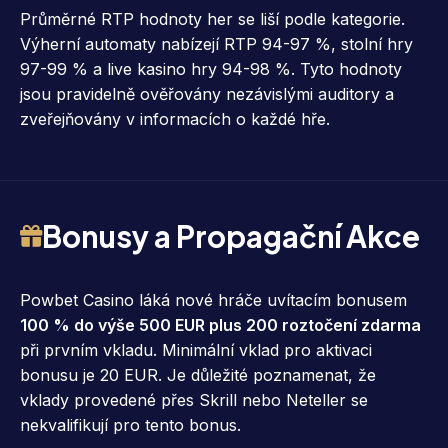
Průměrné RTP hodnoty her se liší podle kategorie.
Výherní automaty nabízejí RTP 94-97 %, stolní hry
97-99 % a live kasino hry 94-98 %. Tyto hodnoty
jsou pravidelně ověřovány nezávislými auditory a
zveřejňovány v informacích o každé hře.
Bonusy a Propagační Akce
Powbet Casino láká nové hráče uvítacím bonusem
100 % do výše 500 EUR plus 200 roztočení zdarma
při prvním vkladu. Minimální vklad pro aktivaci
bonusu je 20 EUR. Je důležité poznamenat, že
vklady provedené přes Skrill nebo Neteller se
nekvalifikují pro tento bonus.