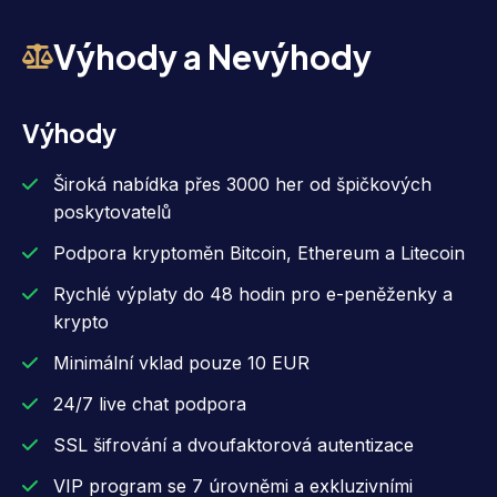
Výhody a Nevýhody
Výhody
Široká nabídka přes 3000 her od špičkových
poskytovatelů
Podpora kryptoměn Bitcoin, Ethereum a Litecoin
Rychlé výplaty do 48 hodin pro e-peněženky a
krypto
Minimální vklad pouze 10 EUR
24/7 live chat podpora
SSL šifrování a dvoufaktorová autentizace
VIP program se 7 úrovněmi a exkluzivními