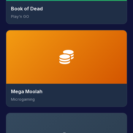
Book of Dead
Play'n GO
Mega Moolah
Microgaming