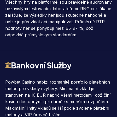
Všechny hry na platformě jsou pravidelně auditovány
nezávislými testovacími laboratořemi. RNG certifikace
zajišťuje, že výsledky her jsou skutečně náhodné a
nelze je předvídat ani manipulovat. Průměrné RTP
hodnoty her se pohybují mezi 95-97 %, což
odpovídá průmyslovým standardům.
Bankovní Služby
Powbet Casino nabízí rozmanité portfolio platebních
metod pro vklady i výběry. Minimální vklad je
stanoven na 10 EUR napříč všemi metodami, což činí
kasino dostupným i pro hráče s menším rozpočtem.
Maximální limity vkladů se liší podle zvolené platební
metody a VIP úrovně hráče.