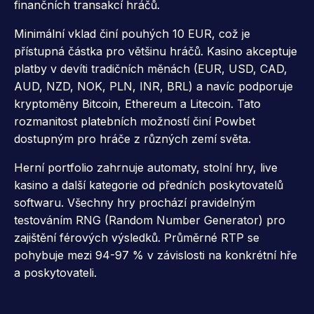
finančních transakcí hráčů.
Minimální vklad činí pouhých 10 EUR, což je
přístupná částka pro většinu hráčů. Kasino akceptuje
platby v devíti tradičních měnách (EUR, USD, CAD,
AUD, NZD, NOK, PLN, INR, BRL) a navíc podporuje
kryptoměny Bitcoin, Ethereum a Litecoin. Tato
rozmanitost platebních možností činí Powbet
dostupným pro hráče z různých zemí světa.
Herní portfolio zahrnuje automaty, stolní hry, live
kasino a další kategorie od předních poskytovatelů
softwaru. Všechny hry prochází pravidelným
testováním RNG (Random Number Generator) pro
zajištění férových výsledků. Průměrné RTP se
pohybuje mezi 94-97 % v závislosti na konkrétní hře
a poskytovateli.