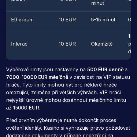
minut
Ethereum
10 EUR
5-15 minut
0-4
1-3
Interac
10 EUR
Okamžitě
pra
dny
Výběrové limity jsou nastaveny na
500 EUR denně
a
7000-10000 EUR měsíčně
v závislosti na VIP statusu
hráče. Tyto limity mohou být pro některé hráče
omezující, zejména při větších výhrách. VIP hráči
nejvyšší úrovně mohou dosáhnout měsíčního limitu
až 15000 EUR.
Před prvním výběrem je nutné dokončit proces
ověření identity. Kasino si vyhrazuje právo požadovat
dodatečné dokumenty v případě podezření na